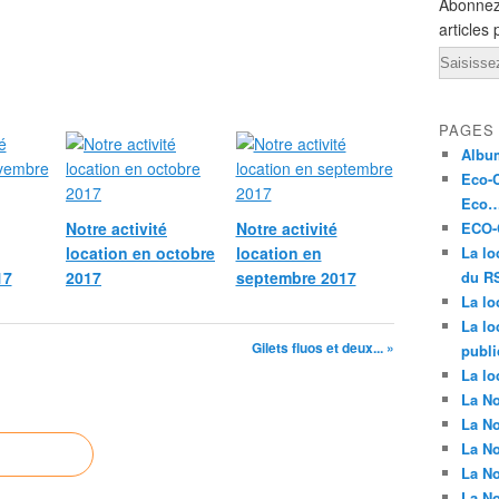
Abonnez
articles 
Email
PAGES
Album
Eco-C
Eco…
Notre activité
Notre activité
ECO-C
location en octobre
location en
La lo
17
2017
septembre 2017
du RS
La lo
La lo
Gilets fluos et deux... »
publi
La lo
La No
La No
La No
La No
La No