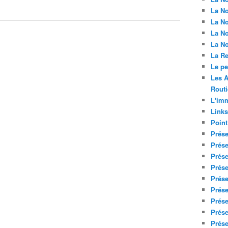
La No
La No
La No
La No
La Re
Le p
Les A
Routi
L'imm
Links
Point
Prése
Prése
Prése
Prése
Prése
Prése
Prése
Prése
Prése