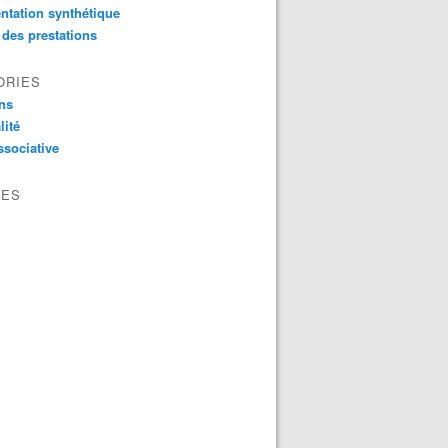
ntation synthétique
 des prestations
ORIES
ns
lité
ssociative
VES