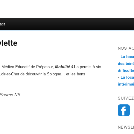
act
lette
NOS A
-
La loc
des béné
ut Médico Educatif de Prépatour,
Mobilité 41
a permis à six
difficulté
Loir-et-Cher de découvrir la Sologne… et les bons
-
La loc
intérima
rce NR
SUIVEZ
NEWSL