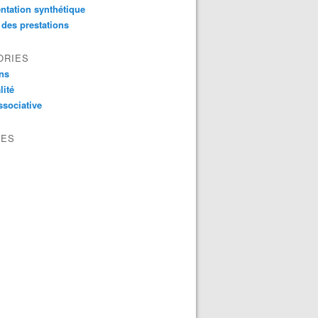
ntation synthétique
 des prestations
ORIES
ns
lité
ssociative
VES