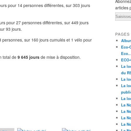
Abonnez
urs pour 14 personnes différentes, sur 303 jours
articles 
Email
rs pour 27 personnes différentes, sur 449 jours
ur 93 jours.
PAGES
 personnes, sur 160 jours cumulés et 1 vélo pour
Album
Eco-C
Eco…
n total de
9 645 jours
de mise à disposition.
ECO-C
La lo
du RS
La lo
La lo
publi
La lo
La No
La No
La No
La No
La No