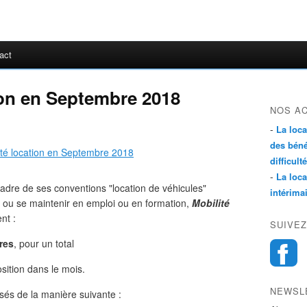
act
tion en Septembre 2018
NOS A
-
La loc
des béné
difficulté
-
La loc
cadre de ses conventions "location de véhicules"
intérima
r ou se maintenir en emploi ou en formation,
Mobilité
nt :
SUIVEZ
res
, pour un total
sition dans le mois.
NEWSL
és de la manière suivante :