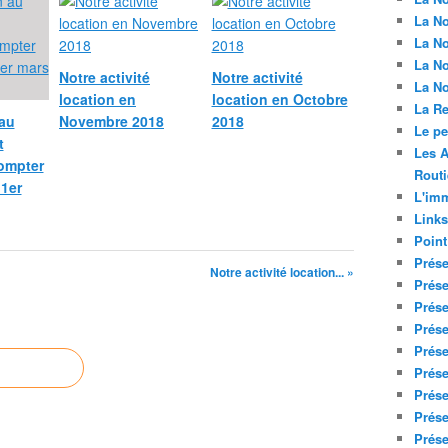
La No
La No
La No
Notre activité
Notre activité
La No
location en
location en Octobre
La Re
 au
Novembre 2018
2018
Le p
t
Les A
compter
Routi
 1er
L'imm
Links
Point
Prése
Notre activité location... »
Prése
Prése
Prése
Prése
Prése
Prése
Prése
Prése