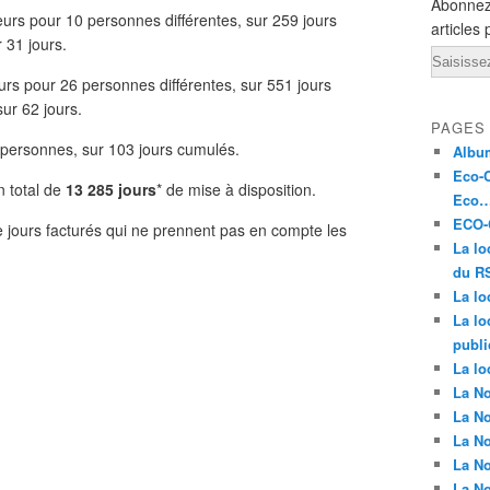
Abonnez
urs pour 10 personnes différentes, sur 259 jours
articles 
 31 jours.
Email
rs pour 26 personnes différentes, sur 551 jours
ur 62 jours.
PAGES
 personnes, sur 103 jours cumulés.
Album
Eco-C
n total de
13 285 jours
* de mise à disposition.
Eco…
ECO-C
 jours facturés qui ne prennent pas en compte les
La lo
du RS
La lo
La lo
publi
La lo
La No
La No
La No
La No
La No