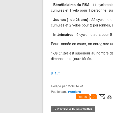
-
Bénéficiaires du RSA
: 11 cyclomote
cumulés et 1 vélo pour 1 personne, sur
-
Jeunes (- de 26 ans)
: 22 cyclomoteu
cumulés et 2 vélos pour 2 personnes, s
-
Intérimaires
: 5 cyclomoteurs pour 5
Pour l'année en cours, on enregistre u
* Ce chiffre
est supérieur au nombre de
dimanches et jours fériés.
[Haut]
Rédigé par
Mobilité 41
Publié dans
#Actions
Repost
0
S'inscrire à la newsletter