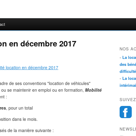
act
tion en décembre 2017
NOS A
-
La loc
des béné
difficulté
-
La loc
cadre de ses conventions "location de véhicules"
intérima
r ou se maintenir en emploi ou en formation,
Mobilité
nt :
SUIVEZ
res
, pour un total
sition dans le mois.
NEWSL
és de la manière suivante :