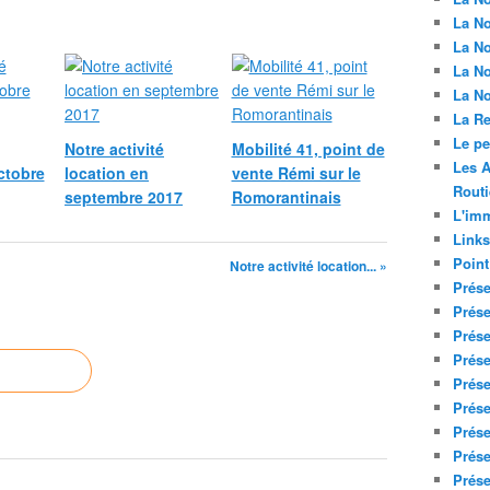
La No
La No
La No
La No
La Re
Le p
Notre activité
Mobilité 41, point de
Les A
ctobre
location en
vente Rémi sur le
Routi
septembre 2017
Romorantinais
L'imm
Links
Point
Notre activité location... »
Prése
Prése
Prése
Prése
Prése
Prése
Prése
Prése
Prése