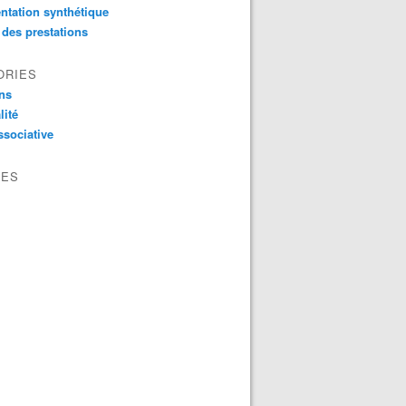
ntation synthétique
 des prestations
ORIES
ns
lité
ssociative
VES