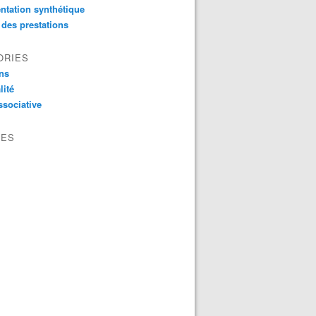
ntation synthétique
 des prestations
ORIES
ns
lité
ssociative
VES