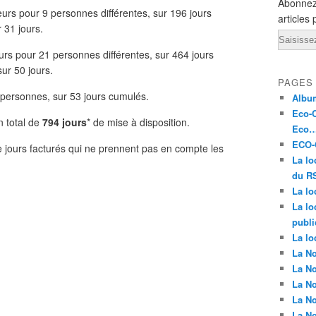
Abonnez
urs pour 9 personnes différentes, sur 196 jours
articles 
 31 jours.
Email
rs pour 21 personnes différentes, sur 464 jours
ur 50 jours.
PAGES
 personnes, sur 53 jours cumulés.
Album
Eco-C
n total de
794 jours
* de mise à disposition.
Eco…
ECO-C
 jours facturés qui ne prennent pas en compte les
La lo
du RS
La lo
La lo
publi
La lo
La No
La No
La No
La No
La No