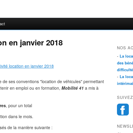
act
ion en janvier 2018
NOS A
-
La loc
des béné
difficulté
-
La loc
re de ses conventions "location de véhicules" permettant
intérima
tenir en emploi ou en formation,
Mobilité 41
a mis à
SUIVEZ
res
, pour un total
tion dans le mois.
NEWSL
és de la manière suivante :