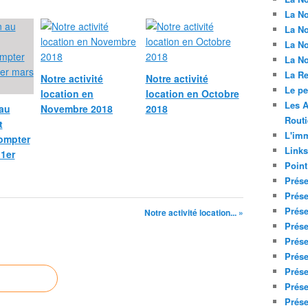
La No
La No
La No
La No
La Re
Notre activité
Notre activité
Le p
location en
location en Octobre
Les A
 au
Novembre 2018
2018
Routi
t
L'imm
compter
Links
 1er
Point
Prése
Prése
Prése
Notre activité location... »
Prése
Prése
Prése
Prése
Prése
Prése