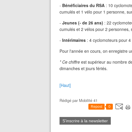
-
Bénéficiaires du RSA
: 10 cyclomote
cumulés et 1 vélo pour 1 personne, sur
-
Jeunes (- de 26 ans)
: 22 cyclomoteu
cumulés et 2 vélos pour 2 personnes, s
-
Intérimaires
: 4 cyclomoteurs pour 4
Pour l'année en cours, on enregistre u
* Ce chiffre
est supérieur au nombre de
dimanches et jours fériés.
[Haut]
Rédigé par
Mobilité 41
Repost
0
S'inscrire à la newsletter