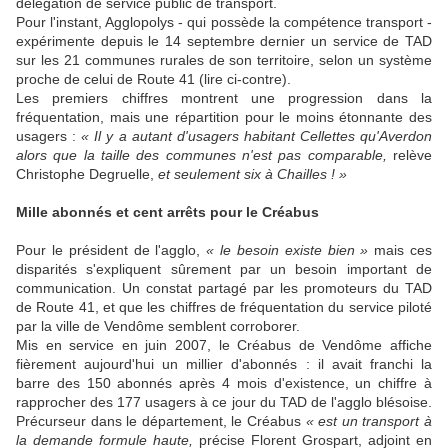
délégation de service public de transport.
Pour l'instant, Agglopolys - qui possède la compétence transport -
expérimente depuis le 14 septembre dernier un service de TAD
sur les 21 communes rurales de son territoire, selon un système
proche de celui de Route 41 (lire ci-contre).
Les premiers chiffres montrent une progression dans la
fréquentation, mais une répartition pour le moins étonnante des
usagers :
« Il y a autant d'usagers habitant Cellettes qu'Averdon
alors que la taille des communes n'est pas comparable,
relève
Christophe Degruelle,
et seulement six à Chailles ! »
Mille abonnés et cent arrêts pour le Créabus
Pour le président de l'agglo,
« le besoin existe bien »
mais ces
disparités s'expliquent sûrement par un besoin important de
communication. Un constat partagé par les promoteurs du TAD
de Route 41, et que les chiffres de fréquentation du service piloté
par la ville de Vendôme semblent corroborer.
Mis en service en juin 2007, le Créabus de Vendôme affiche
fièrement aujourd'hui un millier d'abonnés : il avait franchi la
barre des 150 abonnés après 4 mois d'existence, un chiffre à
rapprocher des 177 usagers à ce jour du TAD de l'agglo blésoise.
Précurseur dans le département, le Créabus
« est un transport à
la demande formule haute,
précise Florent Grospart, adjoint en